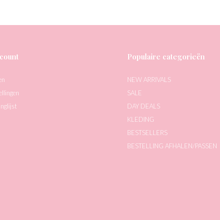
count
Populaire categorieën
en
NEW ARRIVALS
ellingen
SALE
nglijst
DAY DEALS
KLEDING
BESTSELLERS
BESTELLING AFHALEN/PASSEN