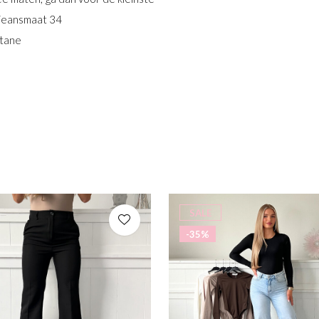
 jeansmaat 34
stane
SALE
-35%