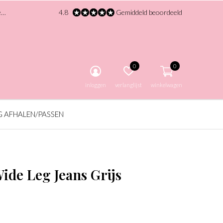
!
4.8
Gemiddeld beoordeeld
0
0
inloggen
verlanglijst
winkelwagen
G AFHALEN/PASSEN
ide Leg Jeans Grijs