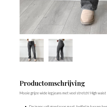
Productomschrijving
Mooie grijze wide leg jeans met veel stretch! High waist 
De jeans valt goed naar maat, twijfel je tussen t