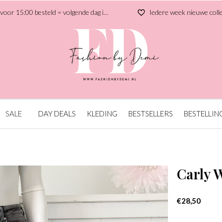
r 15:00 besteld = volgende dag in huis
Iedere week nieuwe collectie
SALE
DAY DEALS
KLEDING
BESTSELLERS
BESTELLIN
Carly W
€28,50