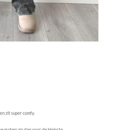
en zit super comfy.
wee maten; ga dan voor de kleinste