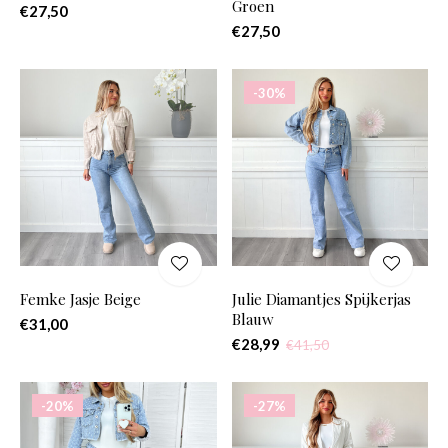
Groen
€27,50
€27,50
-30%
Femke Jasje Beige
Julie Diamantjes Spijkerjas
Blauw
€31,00
€28,99
€41,50
-20%
-27%