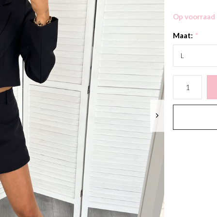
Op voorraad
Maat:
*