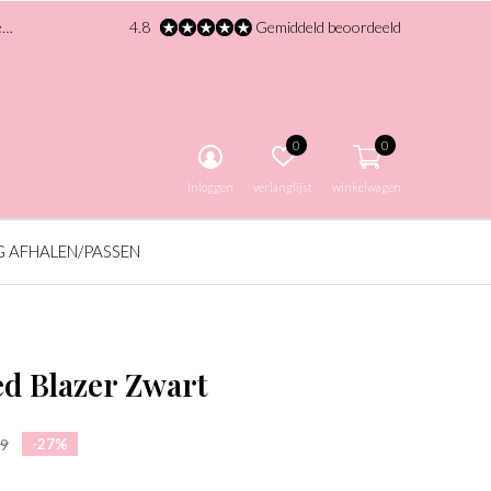
!
4.8
Gemiddeld beoordeeld
0
0
inloggen
verlanglijst
winkelwagen
G AFHALEN/PASSEN
d Blazer Zwart
-27%
99