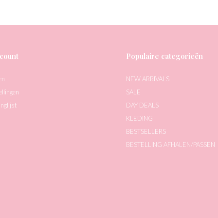
count
Populaire categorieën
en
NEW ARRIVALS
ellingen
SALE
nglijst
DAY DEALS
KLEDING
BESTSELLERS
BESTELLING AFHALEN/PASSEN