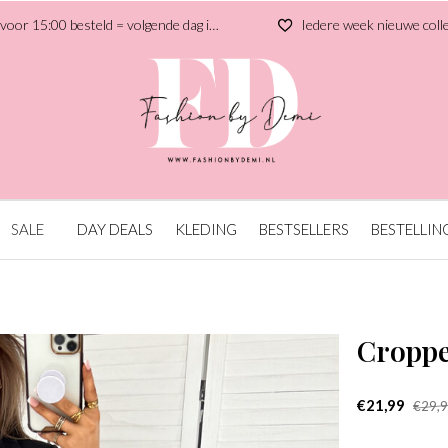
r 15:00 besteld = volgende dag in huis
Iedere week nieuwe collectie
SALE
DAY DEALS
KLEDING
BESTSELLERS
BESTELLIN
Croppe
€21,99
€29,