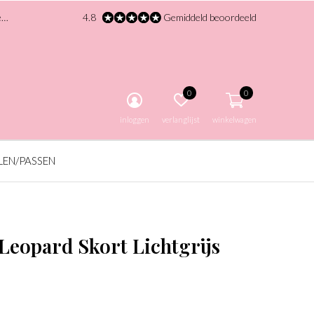
!
4.8
Gemiddeld beoordeeld
0
0
inloggen
verlanglijst
winkelwagen
LEN/PASSEN
 Leopard Skort Lichtgrijs