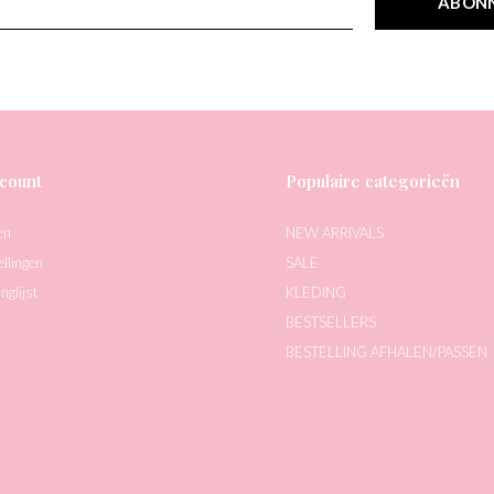
ABON
count
Populaire categorieën
en
NEW ARRIVALS
ellingen
SALE
nglijst
KLEDING
BESTSELLERS
BESTELLING AFHALEN/PASSEN