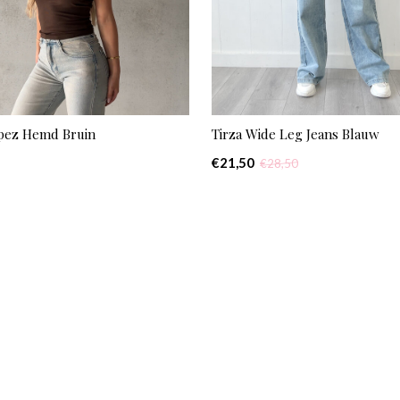
opez Hemd Bruin
Tirza Wide Leg Jeans Blauw
€21,50
€28,50