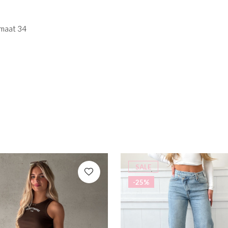
 maat 34
SALE
-25%