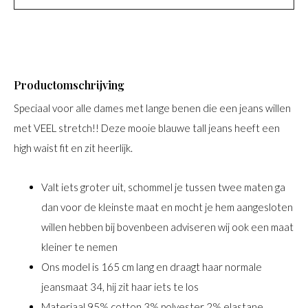
Productomschrijving
Speciaal voor alle dames met lange benen die een jeans willen
met VEEL stretch!! Deze mooie blauwe tall jeans heeft een
high waist fit en zit heerlijk.
Valt iets groter uit, schommel je tussen twee maten ga
dan voor de kleinste maat en mocht je hem aangesloten
willen hebben bij bovenbeen adviseren wij ook een maat
kleiner te nemen
Ons model is 165 cm lang en draagt haar normale
jeansmaat 34, hij zit haar iets te los
Materiaal 95% cotton 3% polyester 2% elastane