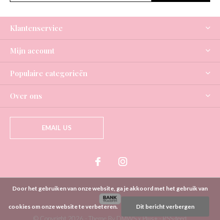
Klantenservice
Mijn account
Populaire categorieën
Over ons
EMAIL US
Door het gebruiken van onze website, ga je akkoord met het gebruik van
cookies om onze website te verbeteren.
Dit bericht verbergen
© Copyright
2026
- Theme By
DMWS
x
Plus+
-
RSS-feed