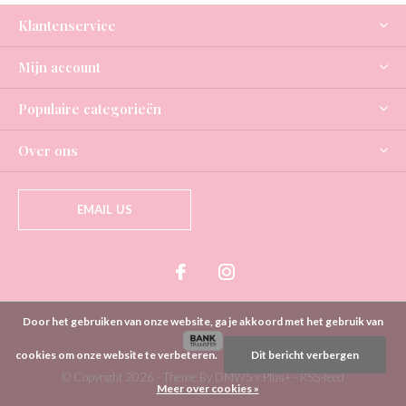
Klantenservice
Mijn account
Populaire categorieën
Over ons
EMAIL US
Door het gebruiken van onze website, ga je akkoord met het gebruik van
cookies om onze website te verbeteren.
Dit bericht verbergen
© Copyright
2026
- Theme By
DMWS
x
Plus+
-
RSS-feed
Meer over cookies »