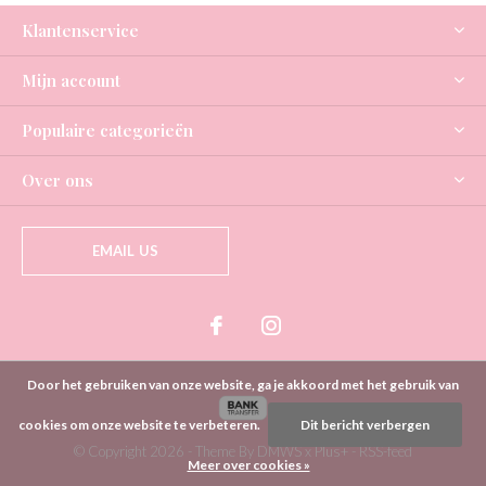
Klantenservice
Mijn account
Populaire categorieën
Over ons
EMAIL US
Door het gebruiken van onze website, ga je akkoord met het gebruik van
cookies om onze website te verbeteren.
Dit bericht verbergen
© Copyright
2026
- Theme By
DMWS
x
Plus+
-
RSS-feed
Meer over cookies »