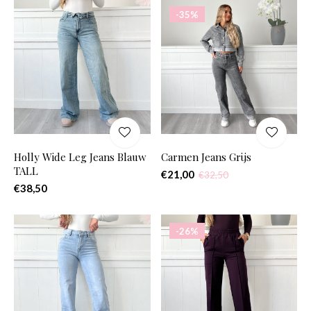
-35%
Holly Wide Leg Jeans Blauw
Carmen Jeans Grijs
TALL
€21,00
€32,50
€38,50
-26%