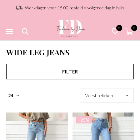
Iedere week nieuwe collectie!
0
0
WIDE LEG JEANS
FILTER
-25%